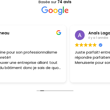
Basée sur
74 avis
Anaïs Lagarde
il y a 1 année
Juste parfait! entreprise sérieuse et réactive qui a su
répondre parfaitement à mes besoins. Merci à St
Menuiserie pour son professionnalisme.
Installation portes d'entrée Puyoô 64270