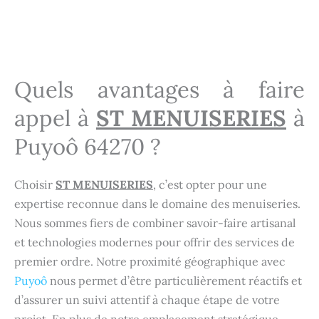
Menuisier Puyoô 64270
Menuisier Puyoô 64270
Quels avantages à faire
appel à
ST MENUISERIES
à
Puyoô 64270 ?
Choisir
ST MENUISERIES
, c’est opter pour une
expertise reconnue dans le domaine des menuiseries.
Nous sommes fiers de combiner savoir-faire artisanal
et technologies modernes pour offrir des services de
premier ordre. Notre proximité géographique avec
Puyoô
nous permet d’être particulièrement réactifs et
d’assurer un suivi attentif à chaque étape de votre