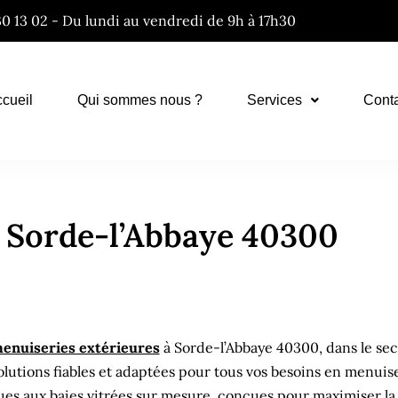
30 13 02 - Du lundi au vendredi de 9h à 17h30
cueil
Qui sommes nous ?
Services
Cont
 Sorde-l’Abbaye 40300
enuiseries extérieures
à Sorde-l’Abbaye 40300, dans le se
lutions fiables et adaptées pour tous vos besoins en menuis
es aux baies vitrées sur mesure, conçues pour maximiser la 