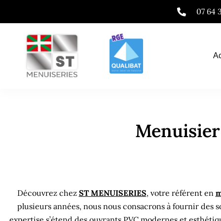
Aller
07 64 
au
contenu
Ac
Menuisier
Menuisier Sorde-l'Abbaye 40300
MenuisierSorde-l’Abbaye 40300
Découvrez chez
ST MENUISERIES
, votre référent en
m
plusieurs années, nous nous consacrons à fournir des so
expertise s’étend des ouvrants PVC modernes et esthétiqu