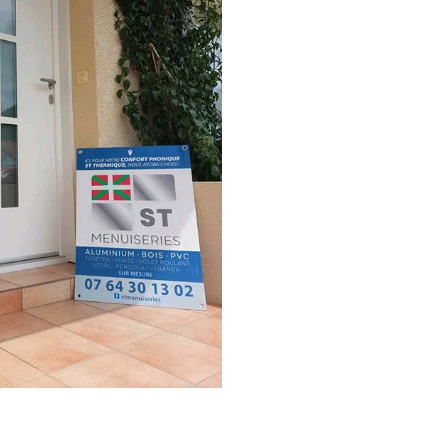
journée avec des finitions
impeccables. Professionnel
et pédagogue, Azeddine a su
nous expliquer, toujours avec
bonne humeur, le travail
effectué. Je ne saurai que le
recommander tant le travail
et le rendu ont été
parfaitement réalisés.
Le matériel est français et de
qualité.