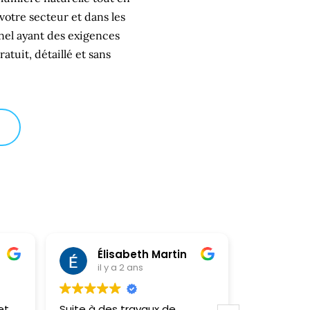
votre secteur et dans les
nel ayant des exigences
tuit, détaillé et sans
Élisabeth Martin
Kle
il y a 2 ans
il y
et
Suite à des travaux de
Très satisf