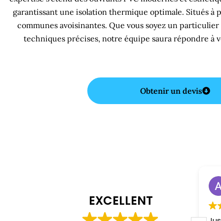
garantissant une isolation thermique optimale. Situés à
communes avoisinantes. Que vous soyez un particulier 
techniques précises, notre équipe saura répondre à vo
Obtenir un devis
Menuisier Sorde-l'Abbaye 40300
fabrice chesneau
il y a 1 année
EXCELLENT
Merci encore à Azzedine pour
Jus