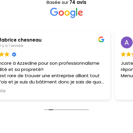
Basée sur
74 avis
Anaïs Lagarde
il y a 1 année
Juste parfait! entreprise sérieuse et réactive qui a su
répondre parfaitement à mes besoins. Merci à St
Menuiserie pour son professionnalisme.
Installation portes d'entrée Sames 64520