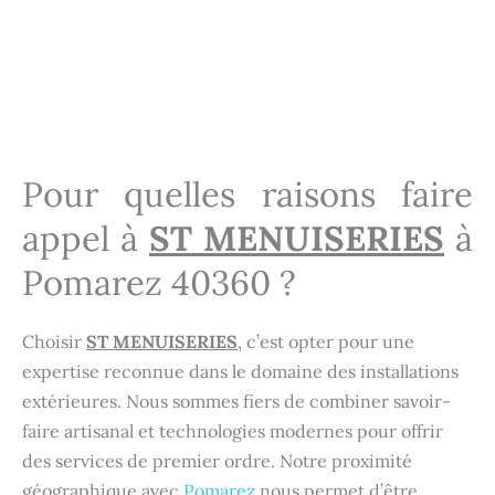
Installation portes d'entrée Pomarez 40360
Menuisier Pomarez 40360
Menuisier Pomarez 40360
Pour quelles raisons faire
appel à
ST MENUISERIES
à
Pomarez 40360 ?
Choisir
ST MENUISERIES
, c’est opter pour une
expertise reconnue dans le domaine des installations
extérieures. Nous sommes fiers de combiner savoir-
faire artisanal et technologies modernes pour offrir
des services de premier ordre. Notre proximité
géographique avec
Pomarez
nous permet d’être