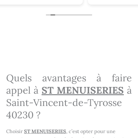
Installation portes d'entrée Saint-Vincent-de-Tyrosse 40230
Menuisier Saint-Vincent-de-Tyrosse 40230
Menuisier Saint-Vincent-de-Tyrosse 40230
Quels avantages à faire
appel à
ST MENUISERIES
à
Saint-Vincent-de-Tyrosse
40230 ?
Choisir
ST MENUISERIES
, c’est opter pour une