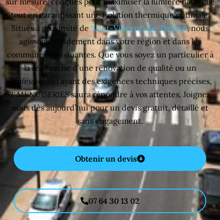
sur mesure, conçues pour maximiser la lumière naturelle
tout en garantissant une isolation thermique optimale.
Situés à proximité de
Saint-Vincent-de-Tyrosse
, nous
agissons rapidement dans votre région et dans les
communes avoisinantes. Que vous soyez un particulier à
la recherche d’une rénovation de qualité ou un
professionnel ayant des exigences techniques précises,
ST MENUISERIES saura répondre à vos attentes. Joignez-
nous dès aujourd’hui pour un devis gratuit, détaillé et
sans engagement.
Obtenir un devis
07 64 30 13 02