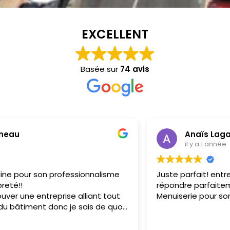
Menuisier Saint-Vincent-de-Tyrosse 40230
EXCELLENT
Basée sur
74 avis
Anaïs Lagarde
il y a 1 année
Juste parfait! entreprise sérieuse et réactive qui a su
répondre parfaitement à mes besoins. Merci à St
Menuiserie pour son professionnalisme.