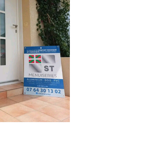
journée avec des finitions
impeccables. Professionnel
et pédagogue, Azeddine a su
nous expliquer, toujours avec
bonne humeur, le travail
effectué. Je ne saurai que le
recommander tant le travail
et le rendu ont été
parfaitement réalisés.
Le matériel est français et de
qualité.