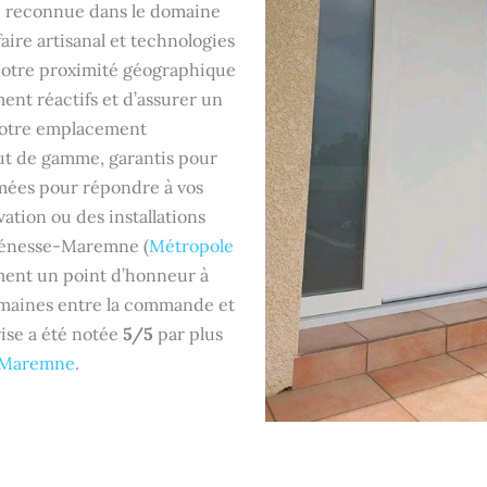
se reconnue dans le domaine
ire artisanal et technologies
Notre proximité géographique
ent réactifs et d’assurer un
 notre emplacement
ut de gamme, garantis pour
rmées pour répondre à vos
ation ou des installations
Bénesse-Maremne (
Métropole
ment un point d’honneur à
emaines entre la commande et
rise a été notée
5/5
par plus
-Maremne
.