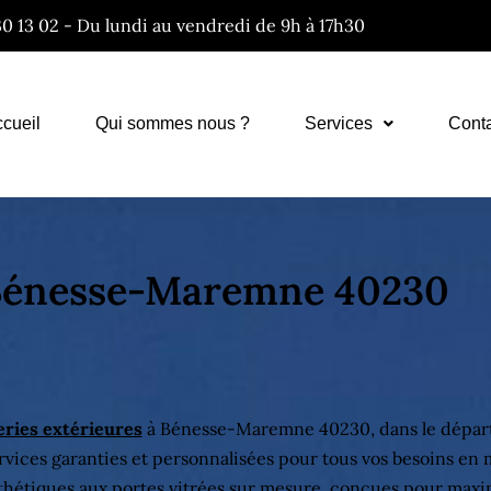
30 13 02 - Du lundi au vendredi de 9h à 17h30
cueil
Qui sommes nous ?
Services
Cont
Bénesse-Maremne 40230
ries extérieures
à Bénesse-Maremne 40230, dans le dépar
rvices garanties et personnalisées pour tous vos besoins en 
thétiques aux portes vitrées sur mesure, conçues pour maxim