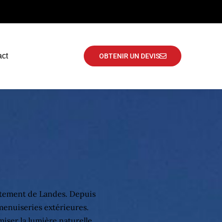
act
OBTENIR UN DEVIS
tement de Landes. Depuis
menuiseries extérieures.
iser la lumière naturelle