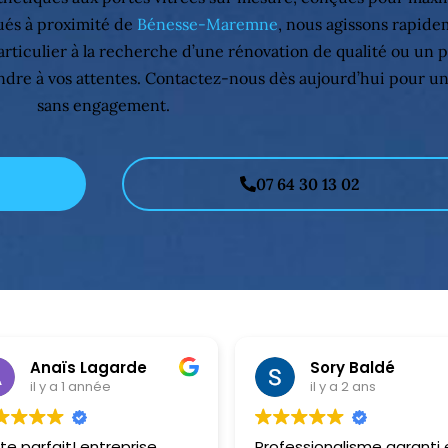
tués à proximité de
Bénesse-Maremne
, nous agissons rapide
ticulier à la recherche d’une rénovation de qualité ou un p
re à vos attentes. Contactez-nous dès aujourd’hui pour un d
sans engagement.
07 64 30 13 02
Anaïs Lagarde
Sory Baldé
il y a 1 année
il y a 2 ans
te parfait! entreprise
Professionalisme garanti 