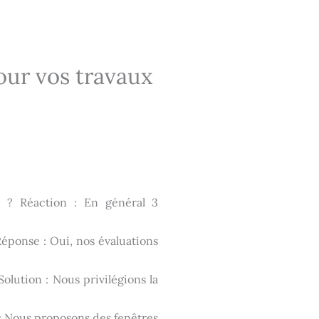
our vos travaux
? Réaction : En général 3
ponse : Oui, nos évaluations
olution : Nous privilégions la
: Nous proposons des fenêtres