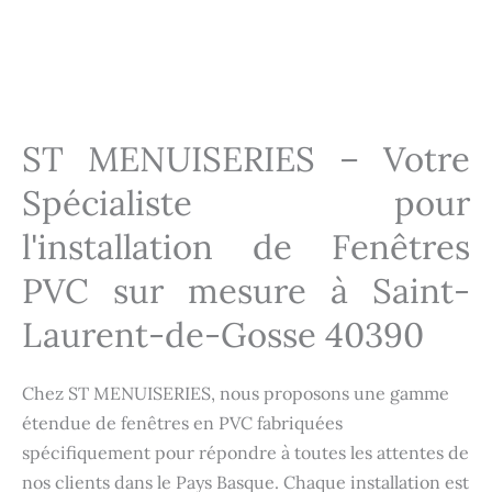
Installation fenêtres Saint-Laurent-de-Gosse 40390
Installation fenêtres Saint-Laurent-de-Gosse 40390
Installation fenêtres Saint-Laurent-de-Gosse 40390
ST MENUISERIES – Votre
Spécialiste pour
l'installation de Fenêtres
PVC sur mesure à Saint-
Laurent-de-Gosse 40390
Chez ST MENUISERIES, nous proposons une gamme
étendue de fenêtres en PVC fabriquées
spécifiquement pour répondre à toutes les attentes de
nos clients dans le Pays Basque. Chaque installation est