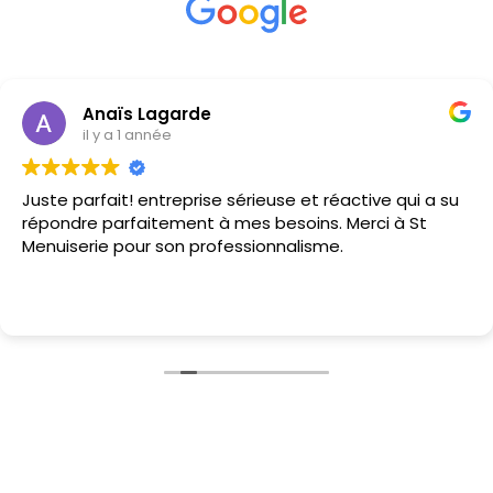
Anaïs Lagarde
il y a 1 année
Juste parfait! entreprise sérieuse et réactive qui a su
répondre parfaitement à mes besoins. Merci à St
Menuiserie pour son professionnalisme.
Installation fenêtres Biaudos 40390
Installation fenêtres Biaudos 40390