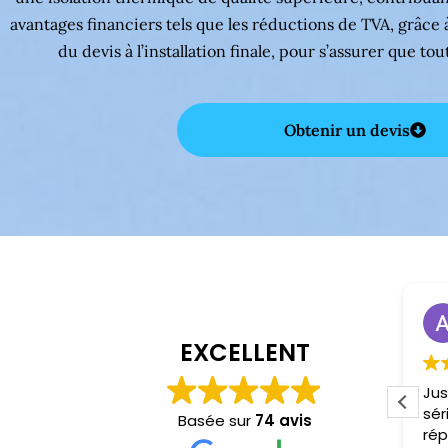
avantages financiers tels que les réductions de TVA, grâce
du devis à l’installation finale, pour s’assurer que tou
Obtenir un devis
Installation fenêtres Carresse-Cassaber 64270
fabrice chesneau
il y a 1 année
EXCELLENT
Merci encore à Azzedine pour
Jus
son professionnalisme Sa
sér
Basée sur
74 avis
rapidité et sa propreté!!
rép