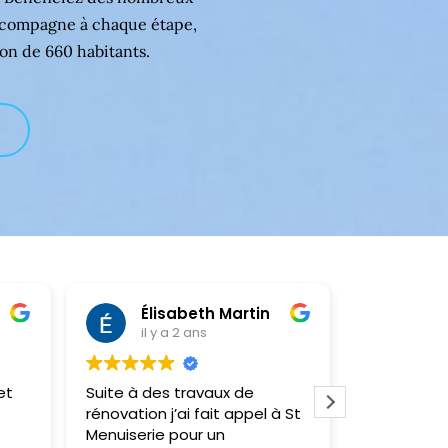
 accompagne à chaque étape,
on de 660 habitants.
Élisabeth Martin
Kle
il y a 2 ans
il y
et
Suite à des travaux de
Très satisf
rénovation j’ai fait appel à St
réalisé, no
Menuiserie pour un
un store él