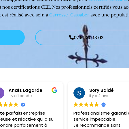
 à nos certifications CEE. Nos professionnels certifiés vous
t est réalisé avec soin à
Carresse-Cassaber
avec une populati
07 64 30 13 02
Anaïs Lagarde
Sory Baldé
il y a 1 année
il y a 2 ans
te parfait! entreprise
Professionalisme garanti 
ieuse et réactive qui a su
service impeccable.
ondre parfaitement à
Je recommande sans