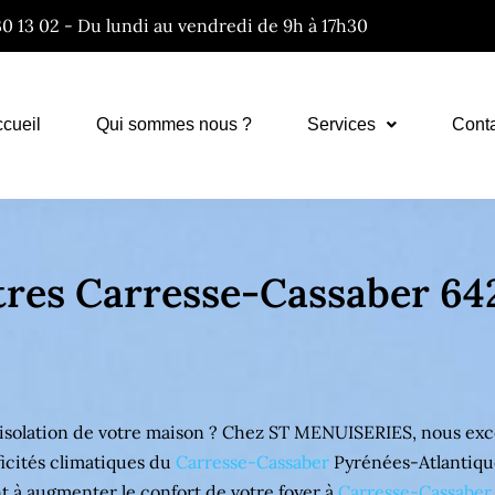
30 13 02 - Du lundi au vendredi de 9h à 17h30
cueil
Qui sommes nous ?
Services
Cont
êtres Carresse-Cassaber 64
isolation de votre maison ? Chez ST MENUISERIES, nous excel
icités climatiques du
Carresse-Cassaber
Pyrénées-Atlantique
t à augmenter le confort de votre foyer à
Carresse-Cassaber