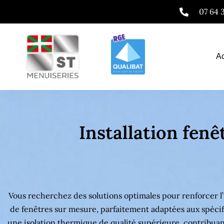
Aller
07 64 
au
contenu
Ac
Installation fen
Installation fenêtres Carresse-Cassaber 64270
Installation fenêtres Carresse-Cassaber 64270
Vous recherchez des solutions optimales pour renforcer l’
de fenêtres sur mesure, parfaitement adaptées aux spécif
une isolation thermique de qualité supérieure, contribuan