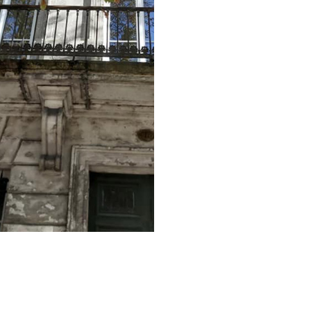
et pédagogue, Azeddine a su
nous expliquer, toujours avec
bonne humeur, le travail
effectué. Je ne saurai que le
recommander tant le travail
et le rendu ont été
parfaitement réalisés.
Le matériel est français et de
qualité.