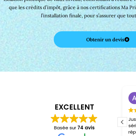
que les crédits d’impôt, grâce à nos certifications Ma P
l’installation finale, pour s’assurer que tou
Obtenir un devis
Installation fenêtres Bidache 64520
fabrice chesneau
il y a 1 année
EXCELLENT
Merci encore à Azzedine pour
Jus
son professionnalisme Sa
sér
Basée sur
74 avis
rapidité et sa propreté!!
rép