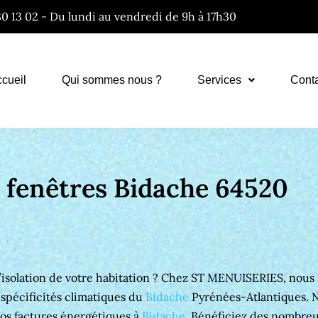
30 13 02 - Du lundi au vendredi de 9h à 17h30
cueil
Qui sommes nous ?
Services
Cont
n fenêtres Bidache 64520
l’isolation de votre habitation ? Chez ST MENUISERIES, nous
 spécificités climatiques du
Bidache
Pyrénées-Atlantiques. N
vos factures énergétiques à
Bidache
. Bénéficiez des nombreu