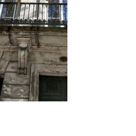
et pédagogue, Azeddine a su
nous expliquer, toujours avec
bonne humeur, le travail
effectué. Je ne saurai que le
recommander tant le travail
et le rendu ont été
parfaitement réalisés.
Le matériel est français et de
qualité.