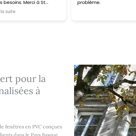
 besoins. Merci à St
problème.
uiserie pour son
 la suite
fessionnalisme.
rt pour la
alisées à
de fenêtres en PVC conçues
lients dans le Pays Basque.