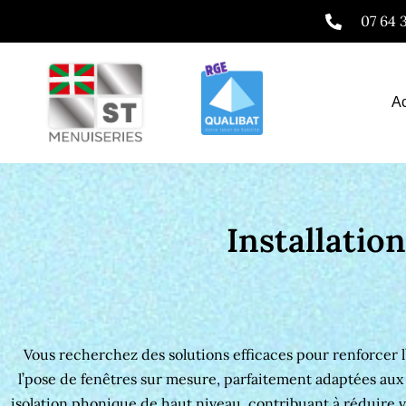
Aller
07 64 
au
contenu
Ac
Installatio
Installation fenêtres Bidache 64520
Installation fenêtres Bidache 64520
Vous recherchez des solutions efficaces pour renforcer 
l’pose de fenêtres sur mesure, parfaitement adaptées aux
isolation phonique de haut niveau, contribuant à réduire 