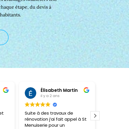
chaque étape, du devis à
habitants.
Élisabeth Martin
Kle
il y a 2 ans
il y
et
Suite à des travaux de
Très satisf
rénovation j’ai fait appel à St
réalisé, no
Menuiserie pour un
un store él