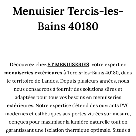
Aller
Menuisier Tercis-les-
au
contenu
Bains 40180
Menuisier Tercis-les-Bains 40180
MenuisierTercis-les-Bains 40180
Découvrez chez
ST MENUISERIES
, votre expert en
menuiseries extérieures
à Tercis-les-Bains 40180, dans
le territoire de Landes. Depuis plusieurs années, nous
nous consacrons à fournir des solutions sûres et
adaptées pour tous vos besoins en menuiseries
extérieures. Notre expertise s’étend des ouvrants PVC
modernes et esthétiques aux portes vitrées sur mesure,
conçues pour maximiser la lumière naturelle tout en
garantissant une isolation thermique optimale. Situés à