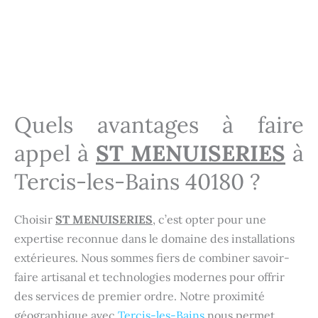
Installation portes d'entrée Tercis-les-Bains 40180
Menuisier Tercis-les-Bains 40180
Menuisier Tercis-les-Bains 40180
Quels avantages à faire
appel à
ST MENUISERIES
à
Tercis-les-Bains 40180 ?
Choisir
ST MENUISERIES
, c’est opter pour une
expertise reconnue dans le domaine des installations
extérieures. Nous sommes fiers de combiner savoir-
faire artisanal et technologies modernes pour offrir
des services de premier ordre. Notre proximité
géographique avec
Tercis-les-Bains
nous permet