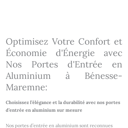
Installation portes d'entrée Bénesse-Maremne 40230
Installation portes d'entrée Bénesse-Maremne 40230
Installation portes d'entrée Bénesse-Maremne 40230
Optimisez Votre Confort et
Économie d'Énergie avec
Nos Portes d'Entrée en
Aluminium à Bénesse-
Maremne:
Choisissez l’élégance et la durabilité avec nos portes
d’entrée en aluminium sur mesure
Nos portes d’entrée en aluminium sont reconnues