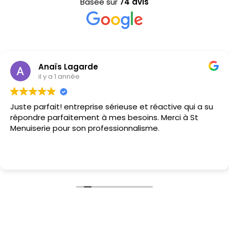
Basée sur
74 avis
Anaïs Lagarde
il y a 1 année
Juste parfait! entreprise sérieuse et réactive qui a su
répondre parfaitement à mes besoins. Merci à St
Menuiserie pour son professionnalisme.
Installation fenêtres Arcangues 64200