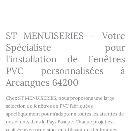
Installation fenêtres Arcangues 64200
Installation fenêtres Arcangues 64200
ST MENUISERIES – Votre
Spécialiste pour
l'installation de Fenêtres
PVC personnalisées à
Arcangues 64200
Chez ST MENUISERIES, nous proposons une large
sélection de fenêtres en PVC fabriquées
spécifiquement pour s’adapter à toutes les attentes de
nos clients dans le Pays Basque. Chaque projet est
réalisée avec précision, en utilisant des techniques