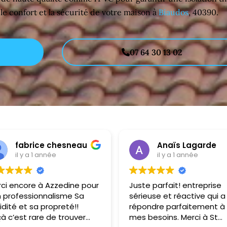
e confort et la sécurité de votre maison à
Biaudos
, 40390.
07 64 30 13 02
Anaïs Lagarde
Sory Baldé
il y a 1 année
il y a 2 ans
te parfait! entreprise
Professionalisme garanti 
ieuse et réactive qui a su
service impeccable.
ondre parfaitement à
Je recommande sans
 besoins. Merci à St
problème.