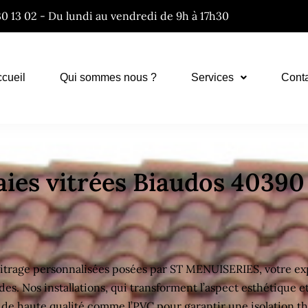
30 13 02 - Du lundi au vendredi de 9h à 17h30
cueil
Qui sommes nous ?
Services
Cont
baies vitrées Biaudos 40390
itrage personnalisées posées par ST MENUISERIES, votre expe
es. Nos installations, qui transforment l’aspect esthétique e
x de haute qualité comme l’PVC pour garantir une isolation 