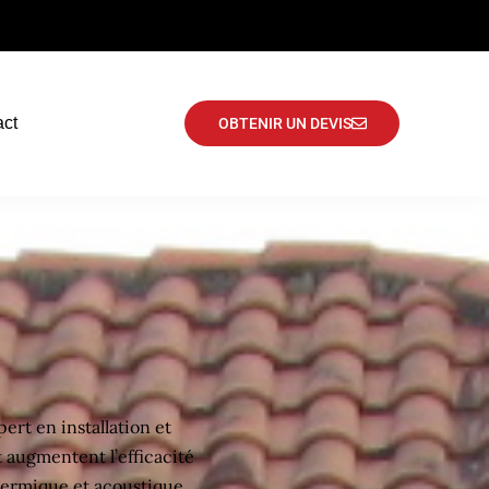
act
OBTENIR UN DEVIS
rt en installation et
t augmentent l’efficacité
thermique et acoustique