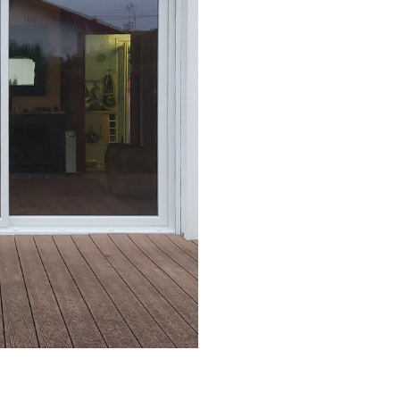
bonne humeur, le travail
effectué. Je ne saurai que le
recommander tant le travail
et le rendu ont été
parfaitement réalisés.
Le matériel est français et de
qualité.