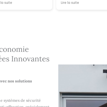
uiserie pour son
 la suite
fessionnalisme.
Économie
rées Innovantes
avec nos solutions
e systèmes de sécurité
anti-effraction, spécialement